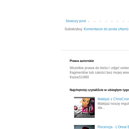
Nowszy post
Subskrybuj:
Komentarze do posta (Atom)
Prawa autorskie
Wszelkie prawa do treści i zdjęć umi
fragmentów lub całości bez mojej wied
KasiaS1980
Najchętniej czytaliście w ubiegłym tyg
Makijaż z ChrisCosm
Makijaż noszę regula
sta...
Recenzja - L'Oreal 