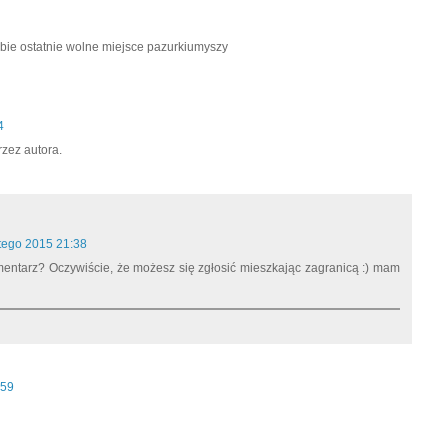
bie ostatnie wolne miejsce pazurkiumyszy
4
rzez autora.
tego 2015 21:38
entarz? Oczywiście, że możesz się zgłosić mieszkając zagranicą :) mam
:59