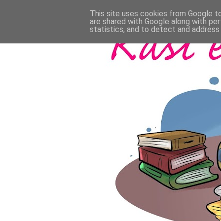
This site uses cookies from Google to 
are shared with Google along with per
statistics, and to detect and address