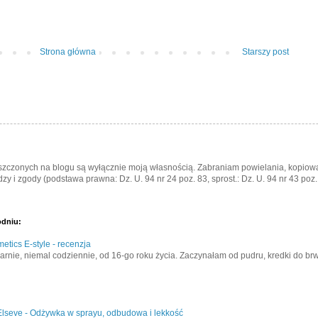
Strona główna
Starszy post
eszczonych na blogu są wyłącznie moją własnością. Zabraniam powielania, kopiowa
zy i zgody (podstawa prawna: Dz. U. 94 nr 24 poz. 83, sprost.: Dz. U. 94 nr 43 poz.
odniu:
etics E-style - recenzja
rnie, niemal codziennie, od 16-go roku życia. Zaczynałam od pudru, kredki do brwi 
Elseve - Odżywka w sprayu, odbudowa i lekkość