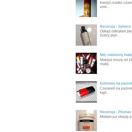
Kiedyś rzadko używa
unie...
Recenzja - Sylveco 
Odkąd odkryłam płyn
Dobry płyn ...
Mój codzienny makij
Makijaż noszę od 16
makij...
Kolorowo na paznokc
Czerwień na paznokc
kąpi...
Recenzja - Pilomax
Miałam już okazję p
...