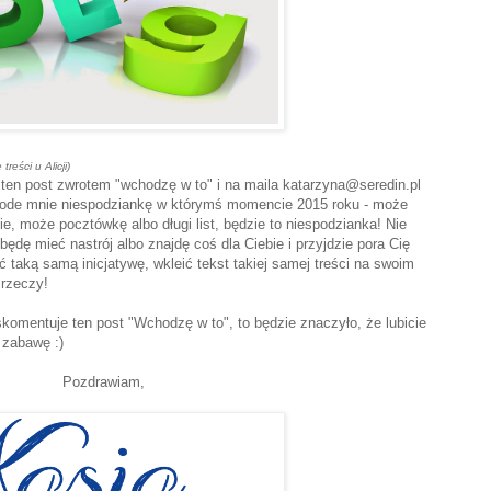
treści u Alicji)
 ten post zwrotem "wchodzę w to" i na maila katarzyna@seredin.pl
a ode mnie niespodziankę w którymś momencie 2015 roku - może
ie, może pocztówkę albo długi list, będzie to niespodzianka! Nie
 będę mieć nastrój albo znajdę coś dla Ciebie i przyjdzie pora Cię
ć taką samą inicjatywę, wkleić tekst takiej samej treści na swoim
 rzeczy!
komentuje ten post "Wchodzę w to", to będzie znaczyło, że lubicie
 zabawę :)
Pozdrawiam,