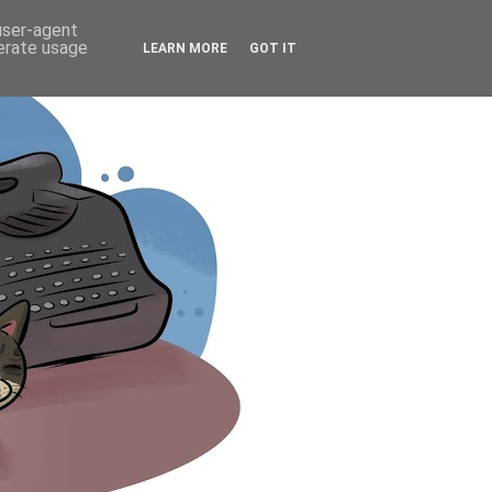
 user-agent
nerate usage
LEARN MORE
GOT IT