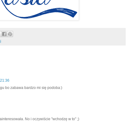
j
 21:36
logu bo zabawa bardzo mi się podoba:)
ainteresowała. No i oczywiście "wchodzę w to" ;)