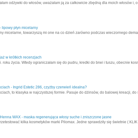
łam odżywki do włosów, uważałam ją za całkowicie zbędną dla moich włosów i, o il
- lipowy płyn micelarny
y micelarne, towarzyszą mi one na co dzień zarówno podczas wieczornego demakij
aż w krótkich recenzjach
. roku życia. Wtedy ograniczałam się do pudru, kredki do brwi i tuszu, obecnie kos
iach - Ingrid Estetic 286, czyżby czerwień idealna?
iach, to klasyka w najczystszej formie. Pasuje do dżinsów, do balowej kreacji, do 
 Henna WAX - maska regenerująca włosy suche i zniszczone jasne
rzetestować kilka kosmetyków marki Pilomax. Jedne sprawdziły się świetnie ( KLIK , 