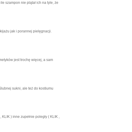
e szampon nie plątał ich na tyle, że
ażu jak i porannej pielęgnacji.
metyków jest trochę więcej, a sam
ślubnej sukni, ale też do kostiumu
KLIK ) inne zupełnie poległy ( KLIK ,