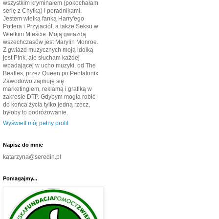
wszystkim kryminałem (pokochałam
serię z Chyłką) i poradnikami.
Jestem wielką fanką Harry'ego
Pottera i Przyjaciół, a także Seksu w
Wielkim Mieście. Moją gwiazdą
wszechczasów jest Marylin Monroe.
Z gwiazd muzycznych moją idolką
jest P!nk, ale słucham każdej
wpadającej w ucho muzyki, od The
Beatles, przez Queen po Pentatonix.
Zawodowo zajmuję się
marketingiem, reklamą i grafiką w
zakresie DTP. Gdybym mogła robić
do końca życia tylko jedną rzecz,
byłoby to podróżowanie.
Wyświetl mój pełny profil
Napisz do mnie
katarzyna@seredin.pl
Pomagajmy...