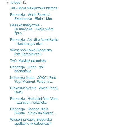
▼
lutego
(12)
TAG: Moja makijażowa historia
Recenzja - White Flower's
Experience - Błoto z Mor...
(Nie) kosmetycznie -
Dermasova - Twoja skóra
śpi s...
Recenzja - AA Ultra Nawilżanie
- Nawilżający płyn ...
Wiosenna Kawa Blogerska -
lista uczestniczek
TAG: Makijaż po polsku
Recenzja - Floris - sól
bocheńska
Kolorowa środa - JOKO - Find
Your Moment, Forget m...
Niekosmetycznie - Akcja Podaj
Dalej
Recenzja - Herbatint Aloe Vera
- szampon i odżywka
Recenzja - Joanna Oleje
Świata - olejek do twarzy ...
Wiosenna Kawa Blogerska -
spotkanie w Katowicach