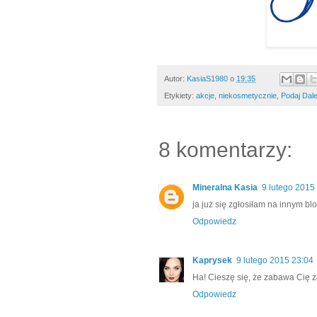
Autor:
KasiaS1980
o
19:35
Etykiety:
akcje
,
niekosmetycznie
,
Podaj Dale
8 komentarzy:
Mineralna Kasia
9 lutego 2015
ja już się zgłosiłam na innym b
Odpowiedz
Kaprysek
9 lutego 2015 23:04
Ha! Cieszę się, że zabawa Cię z
Odpowiedz