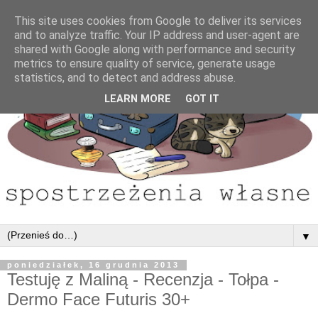
This site uses cookies from Google to deliver its services
and to analyze traffic. Your IP address and user-agent are
shared with Google along with performance and security
metrics to ensure quality of service, generate usage
statistics, and to detect and address abuse.
LEARN MORE
GOT IT
▼
poniedziałek, 16 grudnia 2013
Testuję z Maliną - Recenzja - Tołpa -
Dermo Face Futuris 30+