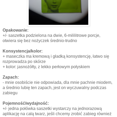
Opakowanie:
+/- saszetka podzielona na dwie, 6-mililitrowe porcje,
otwiera się bez nożyczek średnio-trudno
Konsystencja/kolor:
+ maseczka ma kremową i gładką konsystencję, łatwo się
rozprowadza po skórze
+ kolor: jasnożółty, z lekko perłowym połyskiem
Zapach:
- mnie osobiście nie odpowiada, dla mnie pachnie miodem,
a średnio lubię ten zapach, jest on wyczuwalny podczas
zabiegu
Pojemność/wydajność:
+/- jedna połówka saszetki wystarczy na jednorazową
aplikację na całą twarz, jeśli chcemy zrobić zabieg również