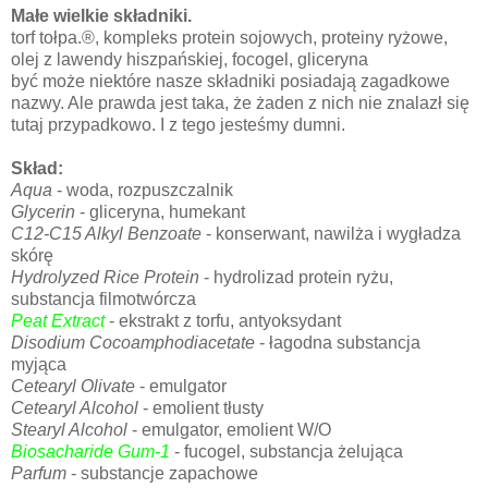
Małe wielkie składniki.
torf tołpa.®, kompleks protein sojowych, proteiny ryżowe,
olej z lawendy hiszpańskiej, focogel, gliceryna
być może niektóre nasze składniki posiadają zagadkowe
nazwy. Ale prawda jest taka, że żaden z nich nie znalazł się
tutaj przypadkowo. I z tego jesteśmy dumni.
Skład:
Aqua
- woda, rozpuszczalnik
Glycerin
- gliceryna, humekant
C12-C15 Alkyl Benzoate
- konserwant, nawilża i wygładza
skórę
Hydrolyzed Rice Protein
- hydrolizad protein ryżu,
substancja filmotwórcza
Peat Extract
- ekstrakt z torfu, antyoksydant
Disodium Cocoamphodiacetate
- łagodna substancja
myjąca
Cetearyl Olivate
- emulgator
Cetearyl Alcohol
- emolient tłusty
Stearyl Alcohol
- emulgator, emolient W/O
Biosacharide Gum-1
- fucogel, substancja żelująca
Parfum
- substancje zapachowe