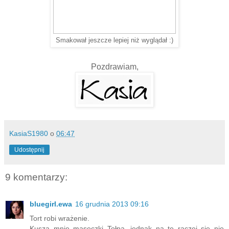
Smakował jeszcze lepiej niż wyglądał :)
Pozdrawiam,
KasiaS1980
o
06:47
Udostępnij
9 komentarzy:
bluegirl.ewa
16 grudnia 2013 09:16
Tort robi wrażenie.
Kuszą mnie maseczki Tołpa, jednak na tę raczej się nie