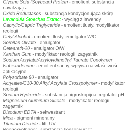
Glycine Soja (Soybean) Protein
- emolient, substancja
nawilżająca
Oxido Reductases
- substancja kondycjonująca skórę
Lavandula Stoechas Extract
- wyciąg z lawendy
Caprylic/Capric Triglyceride
- emolient tłusty, modyfikator
reologii
Cetyl Alcohol
- emolient tłusty, emulgator W/O
Sorbitan Olivate
- emulgator
Ceteareth-20
- emulgator O/W
Xanthan Gum
- modyfiktaor reologii, zagęstnik
Sodium Acrylate/Acryloyldimethyl Taurate Copolymer
Isohexadecane
- emolient suchy, wpływa na właściwości
aplikacyjne
Polysorbate 80
- emulgator
Acrylates/C10-30 Alkyl Acrylate Crosspolymer
- modyfikator
reologii
Sodium Hydroxide
- substancja higroskopijna, regulator pH
Magnesium Aluminum Silicate
- modyfikator reologii,
zagęstnik
Disodium EDTA
- sekwestrant
Mica
- pigment mineralny
Titanium Dioxide
- filtr UV
Phenoxyethanol
- substancja konserwująca