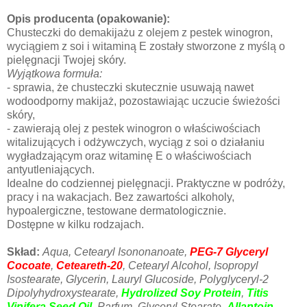
Opis producenta (opakowanie):
Chusteczki do demakijażu z olejem z pestek winogron,
wyciągiem z soi i witaminą E zostały stworzone z myślą o
pielęgnacji Twojej skóry.
Wyjątkowa formuła:
- sprawia, że chusteczki skutecznie usuwają nawet
wodoodporny makijaż, pozostawiając uczucie świeżości
skóry,
- zawierają olej z pestek winogron o właściwościach
witalizujących i odżywczych, wyciąg z soi o działaniu
wygładzającym oraz witaminę E o właściwościach
antyutleniających.
Idealne do codziennej pielęgnacji. Praktyczne w podróży,
pracy i na wakacjach. Bez zawartości alkoholy,
hypoalergiczne, testowane dermatologicznie.
Dostępne w kilku rodzajach.
Skład:
Aqua, Cetearyl Isononanoate,
PEG-7 Glyceryl
Cocoate
,
Ceteareth-20
, Cetearyl Alcohol, Isopropyl
Isostearate, Glycerin, Lauryl Glucoside, Polyglyceryl-2
Dipolyhydroxystearate,
Hydrolized
Soy Protein
,
Titis
Vinifera Seed Oil
, Parfum, Glyceryl Stearate,
Allantoin
,