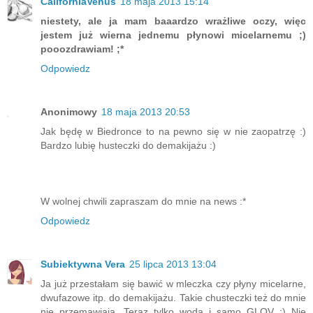
CaliforniaVenus
18 maja 2013 15:14
niestety, ale ja mam baaardzo wrażliwe oczy, więc
jestem już wierna jednemu płynowi micelarnemu ;)
pooozdrawiam! ;*
Odpowiedz
Anonimowy
18 maja 2013 20:53
Jak będę w Biedronce to na pewno się w nie zaopatrzę :)
Bardzo lubię husteczki do demakijażu :)
W wolnej chwili zapraszam do mnie na news :*
Odpowiedz
Subiektywna Vera
25 lipca 2013 13:04
Ja już przestałam się bawić w mleczka czy płyny micelarne,
dwufazowe itp. do demakijażu. Takie chusteczki też do mnie
nie przemawiają. Teraz tylko woda i samo GLOV :) Nie