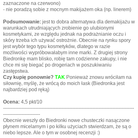
zaznaczone na czerwono)
- nie poradzą sobie z mocnym makijażem oka (np. linerem)
Podsumowanie:
jest to dobra alternatywa dla demakijażu w
warunkach utrudniających zrobienie go ulubionymi
kosmetykami, ze względu jednak na podrażnianie oczu i
skóry trzeba ich używać ostrożnie. Obecnie na rynku spory
jest wybór tego typu kosmetyków, dlatego w razie
możliwości wypróbowałabym inne marki. Z drugiej strony
Biedronkę mam blisko, robię tam codzienne zakupy, i nie
chce mi się biegać po drogeriach w poszukiwaniu
zastępstwa.
Czy kupię ponownie?
TAK
Ponieważ znowu wróciłam na
siłownię, myślę, że wrócą do moich łask (Biedronka jest
najbardziej pod ręką)
Ocena:
4,5 pkt/10
-------------------------------------------------------------------------------------
------------------------
Obecnie weszły do Biedronki nowe chusteczki nasączone
płynem micelarnym i po kilku użyciach stwierdzam, że są o
niebo lepsze. Ale o tym w osobnej recenzji :)