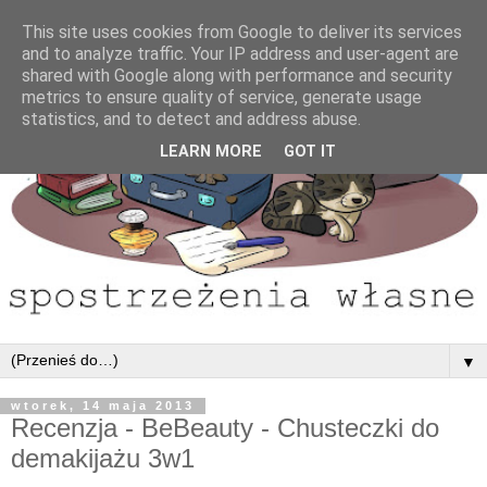
This site uses cookies from Google to deliver its services
and to analyze traffic. Your IP address and user-agent are
shared with Google along with performance and security
metrics to ensure quality of service, generate usage
statistics, and to detect and address abuse.
LEARN MORE
GOT IT
▼
wtorek, 14 maja 2013
Recenzja - BeBeauty - Chusteczki do
demakijażu 3w1