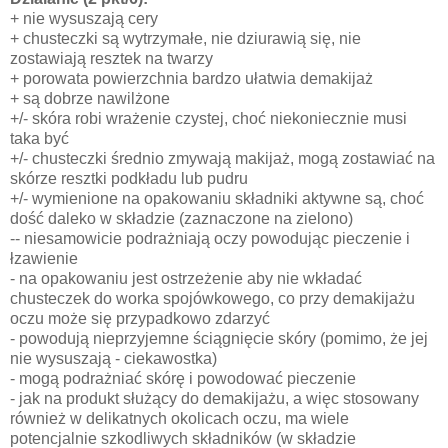
+ nie wysuszają cery
+ chusteczki są wytrzymałe, nie dziurawią się, nie
zostawiają resztek na twarzy
+ porowata powierzchnia bardzo ułatwia demakijaż
+ są dobrze nawilżone
+/- skóra robi wrażenie czystej, choć niekoniecznie musi
taka być
+/- chusteczki średnio zmywają makijaż, mogą zostawiać na
skórze resztki podkładu lub pudru
+/- wymienione na opakowaniu składniki aktywne są, choć
dość daleko w składzie (zaznaczone na zielono)
-- niesamowicie podrażniają oczy powodując pieczenie i
łzawienie
- na opakowaniu jest ostrzeżenie aby nie wkładać
chusteczek do worka spojówkowego, co przy demakijażu
oczu może się przypadkowo zdarzyć
- powodują nieprzyjemne ściągnięcie skóry (pomimo, że jej
nie wysuszają - ciekawostka)
- mogą podrażniać skórę i powodować pieczenie
- jak na produkt służący do demakijażu, a więc stosowany
również w delikatnych okolicach oczu, ma wiele
potencjalnie szkodliwych składników (w składzie