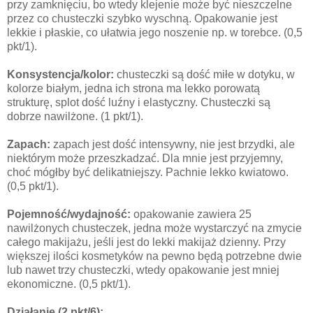
przy zamknięciu, bo wtedy klejenie może być nieszczelne
przez co chusteczki szybko wyschną. Opakowanie jest
lekkie i płaskie, co ułatwia jego noszenie np. w torebce. (0,5
pkt/1).
Konsystencja/kolor:
chusteczki są dość miłe w dotyku, w
kolorze białym, jedna ich strona ma lekko porowatą
strukturę, splot dość luźny i elastyczny. Chusteczki są
dobrze nawilżone. (1 pkt/1).
Zapach:
zapach jest dość intensywny, nie jest brzydki, ale
niektórym może przeszkadzać. Dla mnie jest przyjemny,
choć mógłby być delikatniejszy. Pachnie lekko kwiatowo.
(0,5 pkt/1).
Pojemność/wydajność:
opakowanie zawiera 25
nawilżonych chusteczek, jedna może wystarczyć na zmycie
całego makijażu, jeśli jest do lekki makijaż dzienny. Przy
większej ilości kosmetyków na pewno będą potrzebne dwie
lub nawet trzy chusteczki, wtedy opakowanie jest mniej
ekonomiczne. (0,5 pkt/1).
Działanie
(2 pkt/6):